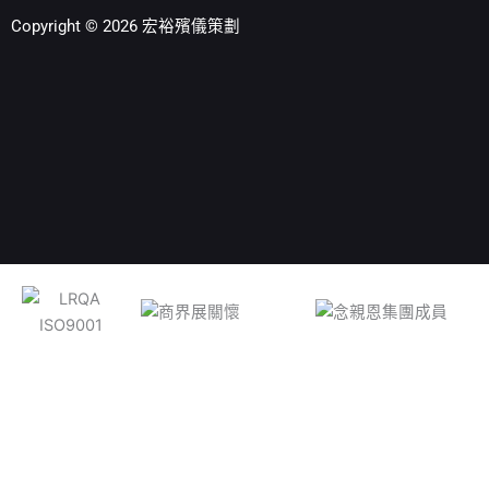
Copyright © 2026 宏裕殯儀策劃