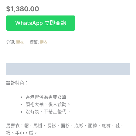
$
1,380.00
分類:
壽衣
標籤:
壽衣
描述
設計特色：
香港習俗為男雙女單
闊袍大袖，後人鬆動。
沒有袋，不帶走後代。
男壽衣：帽、馬褂、長衫、面衫、底衫、面褲、底褲、鞋、
襪、手巾，扇。