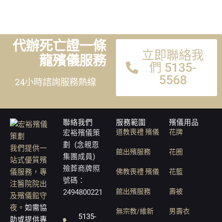
代辦死亡證一條
立即聯絡我
龍殯儀服務
們 5135-
5568
24小時諮詢服務熱線
聯絡我們
服務範圍
殯儀用品
道教喪禮 殯儀
花牌
宏裕殯儀策
劃 (念親恩
我們提供一
館出殯服務
花圈
集團成員)
站式優質殯
殮葬商牌照
儀服務，專
佛教喪禮 殯儀
花籃
號碼：
注醫院院出
館出殯服務
壽被
2494800221
及殯儀館守
夜。
如需協
無宗教/維新
男壽衣
5135-
助或提供專