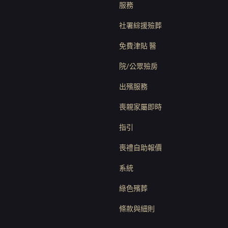
服務
社署綜援殮葬
免費津貼 醫
院/公眾殮房
出殯服務
喪親家屬即時
指引
喪禮自助報價
系統
綠色殯葬
條款與細則