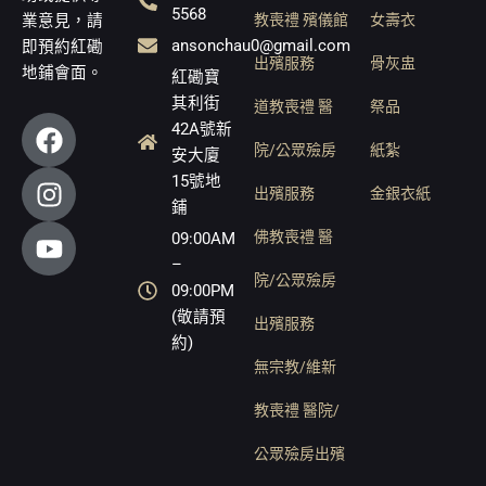
5568
業意見，請
教喪禮 殯儀館
女壽衣
ansonchau0@gmail.com
即預約紅磡
出殯服務
骨灰盅
地鋪會面。
紅磡寶
其利街
道教喪禮 醫
祭品
F
I
Y
42A號新
a
n
o
院/公眾殮房
紙紮
安大廈
c
s
u
15號地
出殯服務
金銀衣紙
e
t
t
鋪
b
a
u
佛教喪禮 醫
09:00AM
o
g
b
–
院/公眾殮房
o
r
e
09:00PM
k
a
(敬請預
出殯服務
m
約)
無宗教/維新
教喪禮 醫院/
公眾殮房出殯