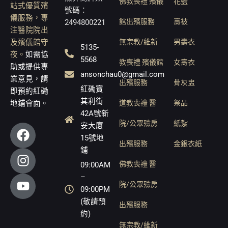
佛教喪禮 殯儀
花籃
站式優質殯
號碼：
儀服務，專
館出殯服務
壽被
2494800221
注醫院院出
無宗教/維新
男壽衣
及殯儀館守
5135-
夜。
如需協
5568
教喪禮 殯儀館
女壽衣
助或提供專
ansonchau0@gmail.com
業意見，請
出殯服務
骨灰盅
紅磡寶
即預約紅磡
其利街
道教喪禮 醫
祭品
地鋪會面。
42A號新
院/公眾殮房
紙紮
F
I
Y
安大廈
a
n
o
15號地
出殯服務
金銀衣紙
鋪
c
s
u
e
t
t
佛教喪禮 醫
09:00AM
b
a
u
–
院/公眾殮房
o
g
b
09:00PM
o
r
e
(敬請預
出殯服務
約)
k
a
無宗教/維新