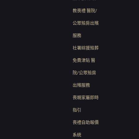
m
教喪禮 醫院/
公眾殮房出殯
服務
社署綜援殮葬
免費津貼 醫
院/公眾殮房
出殯服務
喪親家屬即時
指引
喪禮自助報價
系統