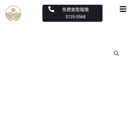
跳
Men
免費索取報價
至
5135-5568
主
要
內
容