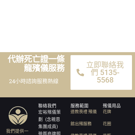
代辦死亡證一條
立即聯絡我
龍殯儀服務
們 5135-
5568
24小時諮詢服務熱線
聯絡我們
服務範圍
殯儀用品
道教喪禮 殯儀
花牌
宏裕殯儀策
劃 (念親恩
館出殯服務
花圈
集團成員)
我們提供一
殮葬商牌照