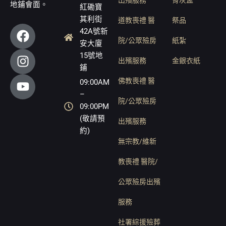
出殯服務
骨灰盅
地鋪會面。
紅磡寶
其利街
道教喪禮 醫
祭品
F
I
Y
42A號新
a
n
o
院/公眾殮房
紙紮
安大廈
c
s
u
15號地
出殯服務
金銀衣紙
e
t
t
鋪
b
a
u
佛教喪禮 醫
09:00AM
o
g
b
–
院/公眾殮房
o
r
e
09:00PM
k
a
(敬請預
出殯服務
m
約)
無宗教/維新
教喪禮 醫院/
公眾殮房出殯
服務
社署綜援殮葬