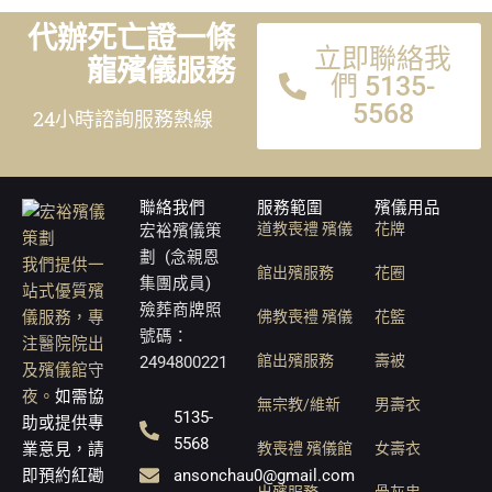
代辦死亡證一條
立即聯絡我
龍殯儀服務
們 5135-
5568
24小時諮詢服務熱線
聯絡我們
服務範圍
殯儀用品
道教喪禮 殯儀
花牌
宏裕殯儀策
劃 (念親恩
我們提供一
館出殯服務
花圈
集團成員)
站式優質殯
殮葬商牌照
儀服務，專
佛教喪禮 殯儀
花籃
號碼：
注醫院院出
館出殯服務
壽被
2494800221
及殯儀館守
夜。
如需協
無宗教/維新
男壽衣
5135-
助或提供專
5568
業意見，請
教喪禮 殯儀館
女壽衣
ansonchau0@gmail.com
即預約紅磡