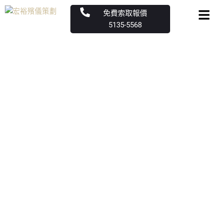
跳
Men
免費索取報價
至
5135-5568
主
要
內
容