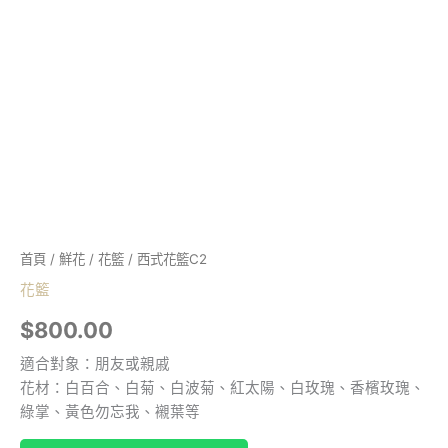
首頁
/
鮮花
/
花籃
/ 西式花籃C2
花籃
$
800.00
適合對象：朋友或親戚
花材：白百合、白菊、白波菊、紅太陽、白玫瑰、香檳玫瑰、
綠掌、黃色勿忘我、襯葉等