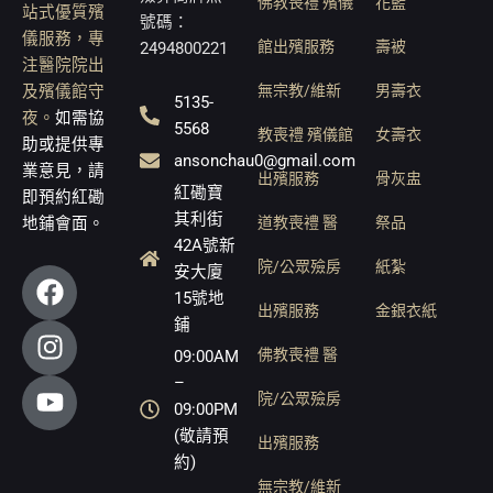
佛教喪禮 殯儀
花籃
站式優質殯
號碼：
儀服務，專
館出殯服務
壽被
2494800221
注醫院院出
無宗教/維新
男壽衣
及殯儀館守
5135-
夜。
如需協
5568
教喪禮 殯儀館
女壽衣
助或提供專
ansonchau0@gmail.com
業意見，請
出殯服務
骨灰盅
紅磡寶
即預約紅磡
其利街
道教喪禮 醫
祭品
地鋪會面。
42A號新
院/公眾殮房
紙紮
F
I
Y
安大廈
a
n
o
15號地
出殯服務
金銀衣紙
鋪
c
s
u
e
t
t
佛教喪禮 醫
09:00AM
b
a
u
–
院/公眾殮房
o
g
b
09:00PM
o
r
e
(敬請預
出殯服務
約)
k
a
無宗教/維新