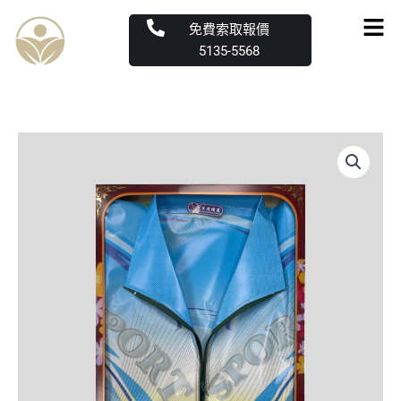
跳
Men
免費索取報價
至
5135-5568
主
要
內
容