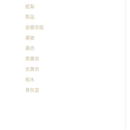
紙紮
祭品
金銀衣紙
壽被
壽衣
男壽衣
女壽衣
棺木
骨灰盅