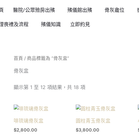
頁
醫院/公眾殮房出殯
殯儀館出殯
骨灰龕位
理喪禮及流程
殯儀知識
立即約見
首頁
/ 商品標籤為 “骨灰盅”
骨灰盅
顯示第 1 至 12 項結果，共 18 項
啡琉璃骨灰盅
圓柱青玉骨灰盅
$
2,800.00
$
3,800.00