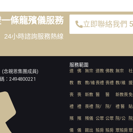
證一條龍殯儀服務
立即聯絡我們 51
24小時諮詢服務熱線
服務範圍
道
佛
無宗
道教
佛教
無宗
社
 (念親恩集團成員)
2494800221
教
教
教/維
喪禮
喪禮
教/維
援
喪
喪
新教
醫
醫
新教喪
免
禮
禮
喪禮
院/
院/
禮 醫
貼
殯
殯
殯儀
公眾
公眾
院/公
院
儀
儀
館出
殮房
殮房
眾殮房
眾