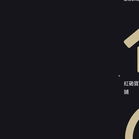
紅磡寶
鋪