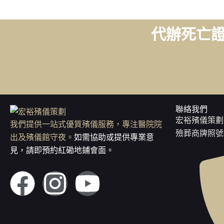
代辦死亡
聯絡我們
宏裕殯儀策劃
我們提供一站式優質殯儀服務，專注醫院院
殮葬商牌照號碼：
出及殯儀館守夜。
如需協助或提供專業意
見，請即預約紅磡地鋪會面。
F
I
Y
a
n
o