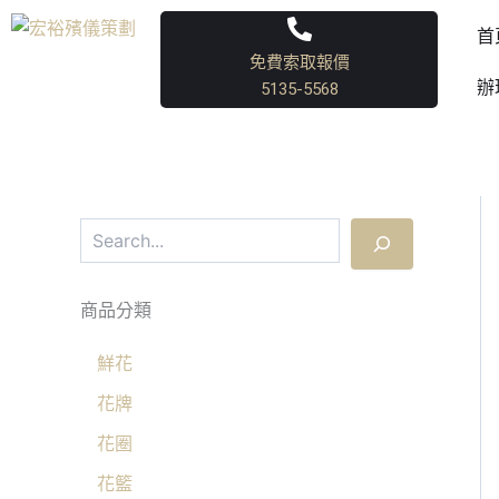
S
跳
e
首
至
a
免費索取報價
主
r
辦
5135-5568
要
c
h
內
容
商品分類
鮮花
花牌
花圈
花籃