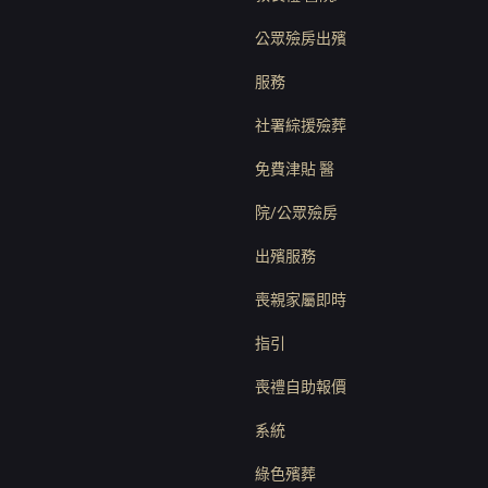
公眾殮房出殯
服務
社署綜援殮葬
免費津貼 醫
院/公眾殮房
出殯服務
喪親家屬即時
指引
喪禮自助報價
系統
綠色殯葬