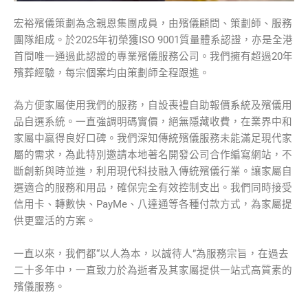
宏裕殯儀策劃為念親恩集團成員，由殯儀顧問、策劃師、服務
團隊組成。於2025年初榮獲ISO 9001質量體系認證，亦是全港
首間唯一通過此認證的專業殯儀服務公司。我們擁有超過20年
殯葬經驗，每宗個案均由策劃師全程跟進。
為方便家屬使用我們的服務，自設喪禮自助報價系統及殯儀用
品自選系統。一直強調明碼實價，絕無隱藏收費，在業界中和
家屬中贏得良好口碑。我們深知傳統殯儀服務未能滿足現代家
屬的需求，為此特別邀請本地著名開發公司合作編寫網站，不
斷創新與時並進，利用現代科技融入傳統殯儀行業。讓家屬自
選適合的服務和用品，確保完全有效控制支出。我們同時接受
信用卡、轉數快、PayMe、八達通等各種付款方式，為家屬提
供更靈活的方案。
一直以來，我們都“以人為本，以誠待人”為服務宗旨，在過去
二十多年中，一直致力於為逝者及其家屬提供一站式高質素的
殯儀服務。