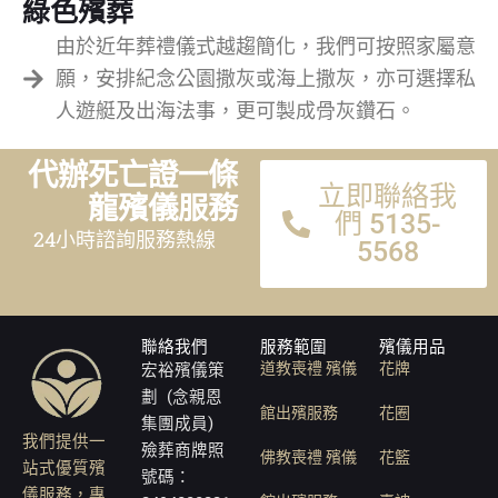
綠色殯葬
由於近年葬禮儀式越趨簡化，我們可按照家屬意
願，安排紀念公園撒灰或海上撒灰，亦可選擇私
人遊艇及出海法事，更可製成骨灰鑽石。
代辦死亡證一條
立即聯絡我
龍殯儀服務
們 5135-
24小時諮詢服務熱線
5568
聯絡我們
服務範圍
殯儀用品
道教喪禮 殯儀
花牌
宏裕殯儀策
劃 (念親恩
館出殯服務
花圈
集團成員)
我們提供一
殮葬商牌照
佛教喪禮 殯儀
花籃
站式優質殯
號碼：
儀服務，專