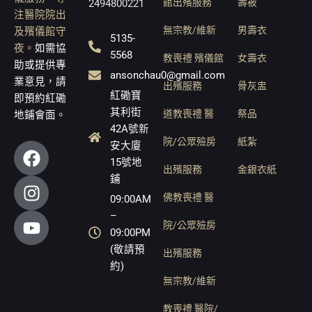
館出殯服務
壽被
2494800221
注醫院院出
無宗教/維新
男壽衣
及殯儀館守
5135-
夜。
如需協
5568
教喪禮 殯儀館
女壽衣
助或提供專
ansonchau0@gmail.com
業意見，請
出殯服務
骨灰盅
紅磡寶
即預約紅磡
其利街
道教喪禮 醫
祭品
地鋪會面。
42A號新
院/公眾殮房
紙紮
F
I
Y
安大廈
a
n
o
15號地
出殯服務
金銀衣紙
鋪
c
s
u
e
t
t
佛教喪禮 醫
09:00AM
b
a
u
–
院/公眾殮房
o
g
b
09:00PM
o
r
e
(敬請預
出殯服務
約)
k
a
無宗教/維新
m
教喪禮 醫院/