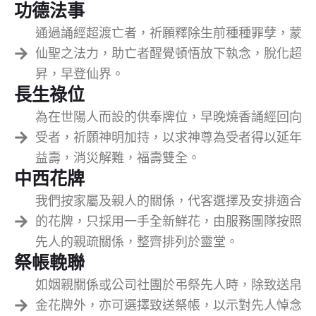
功德法事
通過誦經超渡亡者，祈願釋除生前種種罪孽，蒙
仙聖之法力，助亡者醒覺頓悟放下執念，脫化超
昇，早登仙界。
長生祿位
為在世陽人而設的供奉牌位，早晚燒香誦經回向
受者，祈願神明加持，以求神尊為受者得以延年
益壽，消災解難，福壽雙全。
中西花牌
我們按家屬及親人的關係，代客選擇及安排適合
的花牌，只採用一手全新鮮花，由服務團隊按照
先人的親疏關係，整齊排列於靈堂。
祭帳輓聯
如姻親關係或公司社團於弔祭先人時，除致送帛
金花牌外，亦可選擇致送祭帳，以示對先人悼念