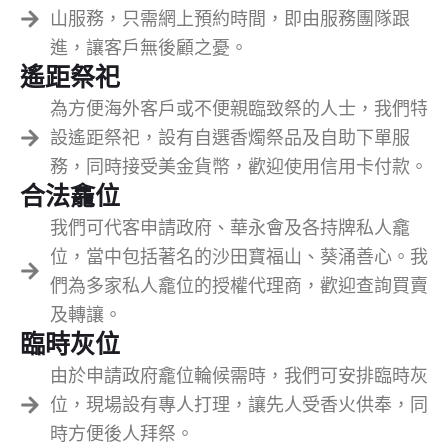
山服務，只需網上預約時間，即由服務團隊跟
進，讓客戶無後顧之憂。
遙距祭祀
為方便海外客戶或不便親臨致祭的人士，我們特
設遙距祭祀，設有自選香燭祭品及自助下單服
務，同時接受美金貨幣，歡迎使用信用卡付款。
合法龕位
我們可代客申請政府、華永會及各持牌私人龕
位，當中包括著名的沙田寶福山、葵涌善心。我
們為多家私人龕位的授權代理商，歡迎查詢買賣
及轉讓。
臨時灰位
由於申請政府龕位輪候需時，我們可安排臨時灰
位，現場設有專人打理，讓先人受香火供奉，同
時方便後人拜祭。