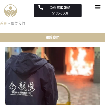
跳
Men
免費索取報價
至
5135-5568
主
要
首頁
關於我們
內
容
關於我們