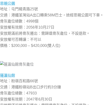
思親公園
地址：屯門楊青路25號
交通：港鐵荃灣站A出口轉乘58M巴士，途經思親公園可下車。
骨灰龕位總數：4998個
安放權有效期：2056年10月27日
安放期滿前將骨灰遷出：需歸還骨灰龕位，不設退款。
安放權可否轉讓：不可以
價格：$200,000 – $420,000(雙人位)
蓬瀛仙館
地址：粉嶺百和路66號
交通：港鐵粉嶺站B出口步行約3分鐘
骨灰龕位總數：47933
安放權有效期：2047年6月30日