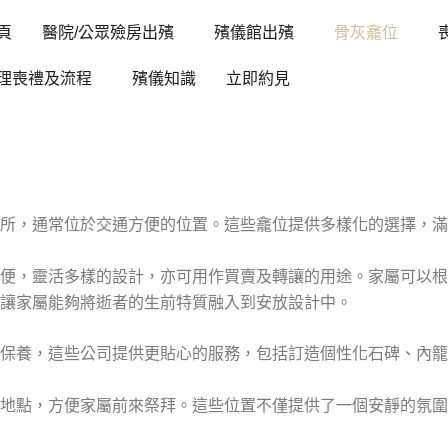
頁
醫院/公眾殮房出殯
殯儀館出殯
骨灰龕位
理喪禮及流程
殯儀知識
立即約見
所，通常位於交通方便的位置。這些龕位提供多樣化的選擇，滿
便，靈活多樣的設計，亦可用作買賣及轉讓的用途。家屬可以根
讓家屬能夠將逝者的生前特質融入到安放設計中。
保養，這些公司提供更貼心的服務，包括訂造個性化石碑、內籠
的地點，方便家屬前來祭拜。這些位置不僅提供了一個安靜的氛