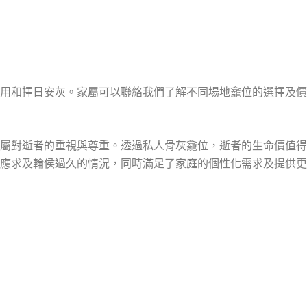
費用和擇日安灰。家屬可以聯絡我們了解不同場地龕位的選擇及
屬對逝者的重視與尊重。透過私人骨灰龕位，逝者的生命價值得
應求及輪侯過久的情況，同時滿足了
家庭
的個性化需求及提供更