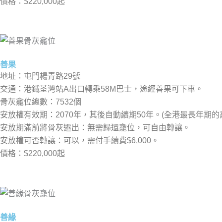
價格：$220,000起
善果
地址：屯門楊青路29號
交通：港鐵荃灣站A出口轉乘58M巴士，途經善果可下車。
骨灰龕位總數：7532個
安放權有效期：2070年，其後自動續期50年。(全港最長年期的
安放期滿前將骨灰遷出：無需歸還龕位，可自由轉讓。
安放權可否轉讓：可以，需付手續費$6,000。
價格：$220,000起
善緣