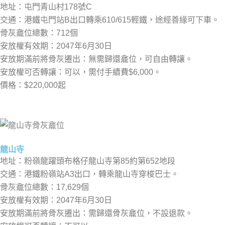
地址：屯門青山村178號C
交通：港鐵屯門站B出口轉乘610/615輕鐵，途經善緣可下車。
骨灰龕位總數：712個
安放權有效期：2047年6月30日
安放期滿前將骨灰遷出：無需歸還龕位，可自由轉讓。
安放權可否轉讓：可以，需付手續費$6,000。
價格：$220,000起
龍山寺
地址：粉嶺龍躍頭布格仔龍山寺第85約第652地段
交通：港鐵粉嶺站A3出口，轉乘龍山寺穿梭巴士。
骨灰龕位總數：17,629個
安放權有效期：2047年6月30日
安放期滿前將骨灰遷出：需歸還骨灰龕位，不設退款。