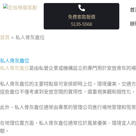
跳
首
至
免費索取報價
主
辦
5135-5568
要
內
首頁
私人骨灰龕位
容
私人骨灰龕位
私人骨灰龕位
是由私營企業或機構設立的專門用於安放骨灰的場
私人骨灰龕位的主要特點是可安排即時上位，環境優美，交通方
這些龕位不僅考慮到安放空間的實用性，還重視美觀和個性化，
此外，私人骨灰龕位通常由專業的管理公司進行場地管理和恆常
在地理位置方面，私人骨灰龕位通常位於風景優美、環境宜人
驗。