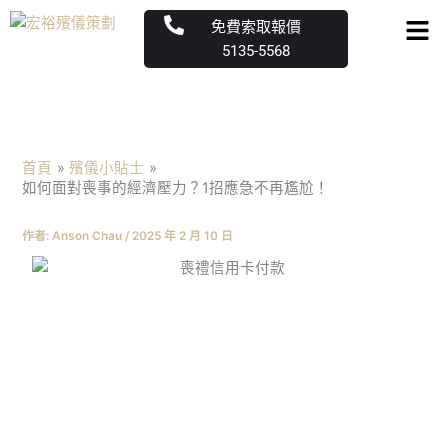
跳
Men
免費索取報價
至
5135-5568
主
要
內
容
首頁
殯儀小貼士
如何面對喪事的經濟壓力？1招應急不再尷尬！
作者:
Anson Chau
/
2025 年 2 月 10 日