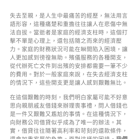
失去至親，是人生中最痛苦的經歷，無法用言
語形容，這種痛楚和重擔往往讓人在悲傷中無
法自拔。當逝者是家庭的經濟支柱時，這個打
擊不單是心理上，還包括隨之而來的經濟壓
力。家庭的財務狀況可能在瞬間陷入困境，讓
人更加感到徬徨無助。殯儀服務的各種開支，
從代辦死亡文件到出殯的安排都需要一筆不少
的費用。對於一般家庭來說，在失去經濟支柱
的情況下，這些開支更是讓人感到艱難無比。
在這個艱難的時刻，我們明白家屬可能不好意
思向親朋戚友借錢來辦理喪事禮，問人借錢也
是一件又艱難又尷尬的事情。在這種情況下，
向財務公司借貸似乎成為了唯一的辦法。其
實，借貸往往隨著高利率和苛刻的還款條件，