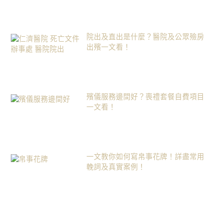
院出及直出是什麼？醫院及公眾殮房
出殯一文看！
殯儀服務邊間好？喪禮套餐自費項目
一文看！
一文教你如何寫帛事花牌！詳盡常用
輓詞及真實案例！