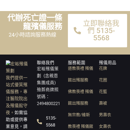
代辦死亡證一條
立即聯絡我
龍殯儀服務
們 5135-
24小時諮詢服務熱線
5568
聯絡我們
服務範圍
殯儀用品
道教喪禮 殯儀
花牌
宏裕殯儀策
劃 (念親恩
我們提供一
館出殯服務
花圈
集團成員)
站式優質殯
殮葬商牌照
儀服務，專
佛教喪禮 殯儀
花籃
號碼：
注醫院院出
館出殯服務
壽被
2494800221
及殯儀館守
夜。
如需協
無宗教/維新
男壽衣
5135-
助或提供專
5568
業意見，請
教喪禮 殯儀館
女壽衣