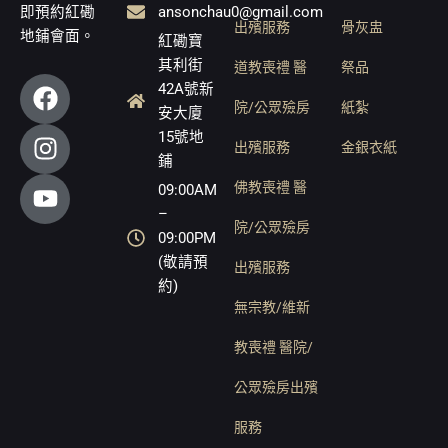
ansonchau0@gmail.com
即預約紅磡
出殯服務
骨灰盅
地鋪會面。
紅磡寶
其利街
道教喪禮 醫
祭品
F
I
Y
42A號新
a
n
o
院/公眾殮房
紙紮
安大廈
c
s
u
15號地
出殯服務
金銀衣紙
e
t
t
鋪
b
a
u
佛教喪禮 醫
09:00AM
o
g
b
–
院/公眾殮房
o
r
e
09:00PM
k
a
(敬請預
出殯服務
m
約)
無宗教/維新
教喪禮 醫院/
公眾殮房出殯
服務