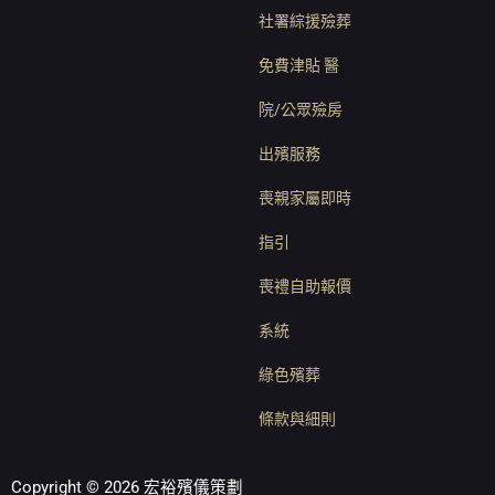
社署綜援殮葬
免費津貼 醫
院/公眾殮房
出殯服務
喪親家屬即時
指引
喪禮自助報價
系統
綠色殯葬
條款與細則
Copyright © 2026 宏裕殯儀策劃